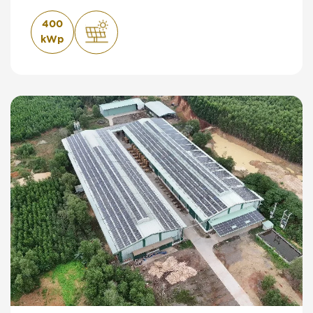
400
kWp