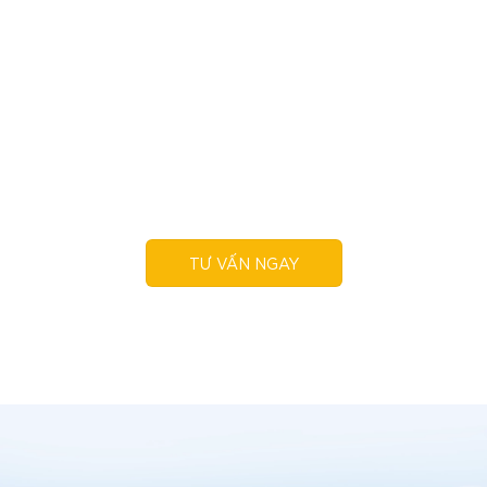
ĐỒNG HÀNH CÙNG
KHÁCH HÀNG!
Hãy để Bình Minh Power giúp doanh nghiệp bạn
chuyển đổi sang năng lượng tái tạo dễ dàng & hiệu
quả nhất
TƯ VẤN NGAY