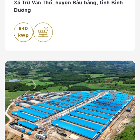
Xã Trừ Văn Thố, huyện Bàu bàng, tỉnh Bình
Dương
840
kWp