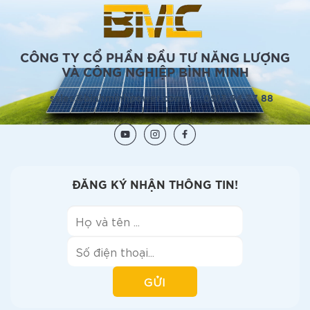
CÔNG TY CỔ PHẦN ĐẦU TƯ NĂNG LƯỢNG
VÀ CÔNG NGHIỆP BÌNH MINH
sales@binhminhpower.com
0913 94 37 88
ĐĂNG KÝ
NHẬN THÔNG TIN!