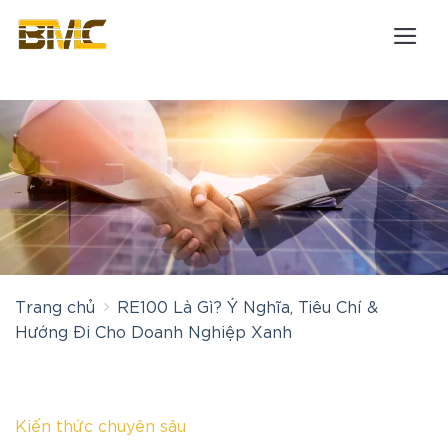
Bỏ
qua
nội
dung
Trang chủ
RE100 Là Gì? Ý Nghĩa, Tiêu Chí &
Hướng Đi Cho Doanh Nghiệp Xanh
Kiến thức chuyên sâu