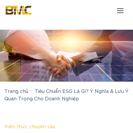
Bỏ
qua
nội
dung
Trang chủ
Tiêu Chuẩn ESG Là Gì? Ý Nghĩa & Lưu Ý
Quan Trọng Cho Doanh Nghiệp
Kiến thức chuyên sâu